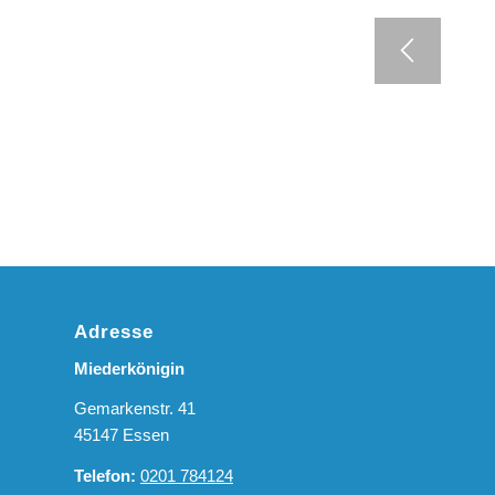
Adresse
Miederkönigin
Gemarkenstr. 41
45147 Essen
Telefon:
0201 784124