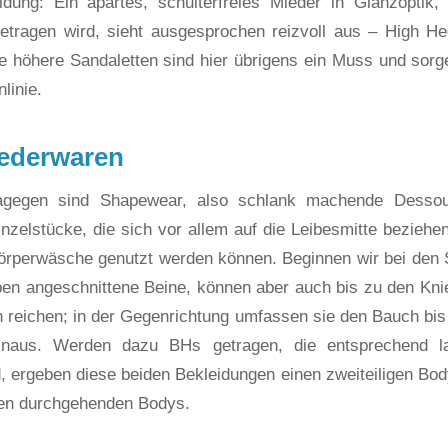
idung: Ein apartes, schulterfreies Mieder in Glanzoptik,
etragen wird, sieht ausgesprochen reizvoll aus – High H
 höhere Sandaletten sind hier übrigens ein Muss und sor
linie.
ederwaren
agegen sind Shapewear, also schlank machende Dessou
inzelstücke, die sich vor allem auf die Leibesmitte beziehe
rperwäsche genutzt werden können. Beginnen wir bei den S
en angeschnittene Beine, können aber auch bis zu den Kni
 reichen; in der Gegenrichtung umfassen sie den Bauch bi
hinaus. Werden dazu BHs getragen, die entsprechend l
d, ergeben diese beiden Bekleidungen einen zweiteiligen Bod
den durchgehenden Bodys.