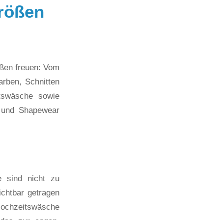
rößen
ßen freuen: Vom
arben, Schnitten
itswäsche sowie
) und Shapewear
 sind nicht zu
chtbar getragen
 Hochzeitswäsche