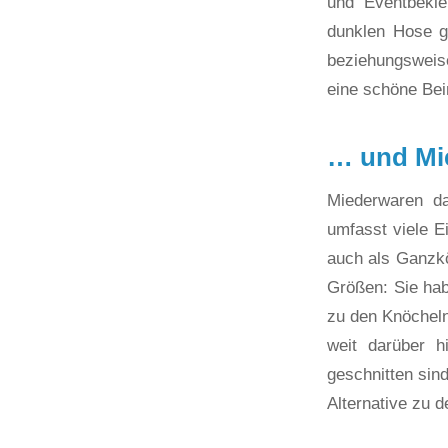
und Eventbekle
dunklen Hose g
beziehungsweise
eine schöne Bein
… und Mi
Miederwaren d
umfasst viele E
auch als Ganzkö
Größen: Sie hab
zu den Knöcheln
weit darüber 
geschnitten sin
Alternative zu 