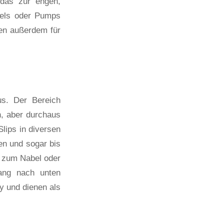
 das zur engen,
eels oder Pumps
gen außerdem für
s. Der Bereich
n, aber durchaus
lips in diversen
en und sogar bis
s zum Nabel oder
ang nach unten
y und dienen als