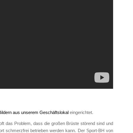
ildern aus unserem Geschäftslokal
eingerichtet.
ft das Problem, dass die großen Brüste störend sind und
rt schmerzfrei betrieben werden kann. Der Sport-BH von