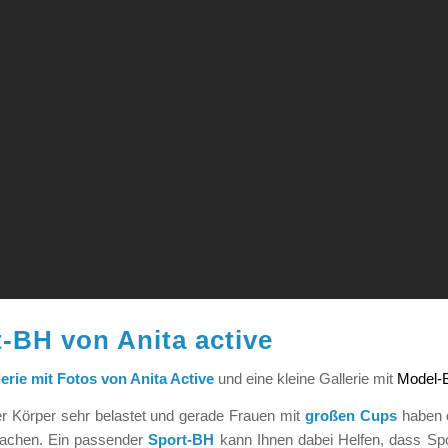
-BH von Anita active
erie mit Fotos von Anita Active
und eine kleine Gallerie mit
Model-B
er Körper sehr belastet und gerade Frauen mit
großen Cups
haben o
achen. Ein passender
Sport-BH
kann Ihnen dabei Helfen, dass Spo