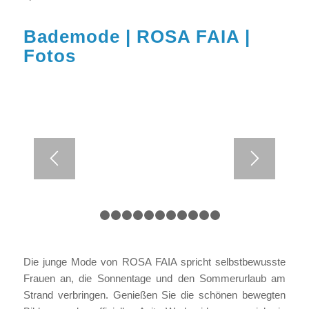
Bademode | ROSA FAIA |
Fotos
1
2
3
4
5
6
7
8
9
10
11
12
Die junge Mode von ROSA FAIA spricht selbstbewusste
Frauen an, die Sonnentage und den Sommerurlaub am
Strand verbringen. Genießen Sie die schönen bewegten